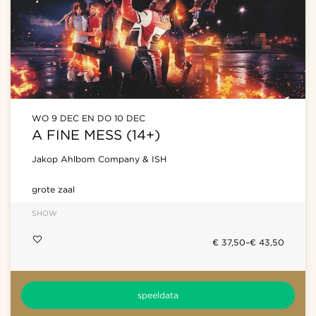
WO 9 DEC
EN
DO 10 DEC
A FINE MESS (14+)
Jakop Ahlbom Company & ISH
grote zaal
SHOW
€ 37,50–€ 43,50
speeldata