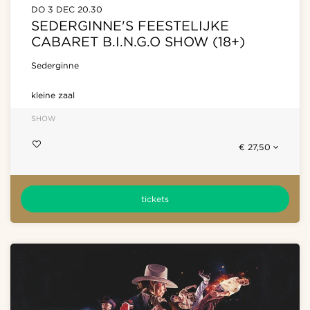
DO 3 DEC
20.30
SEDERGINNE'S FEESTELIJKE
CABARET B.I.N.G.O SHOW (18+)
Sederginne
kleine zaal
SHOW
€ 27,50
tickets