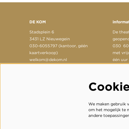
DE KOM
informa
Stadsplein 6
De thea
3431 LZ Nieuwegein
geopend
030-6055797 (kantoor, géén
030 604
kaartverkoop)
met vrij
welkom@dekom.nl
één uur
gestuur
welkom
Cooki
We maken gebruik va
om het mogelijk te m
andere toepassingen