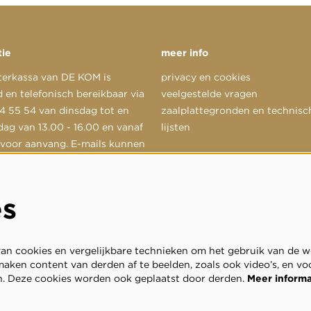
tie
meer info
terkassa van DE KOM is
privacy en cookies
 en telefonisch bereikbaar via
veelgestelde vragen
 55 54 van dinsdag tot en
zaalplattegronden en technisc
dag van 13.00 - 16.00 en vanaf
lijsten
 voor aanvang. E-mails kunnen
d worden aan
@dekom.nl
.
es
n cookies en vergelijkbare technieken om het gebruik van de we
aken content van derden af te beelden, zoals ook video’s, en vo
. Deze cookies worden ook geplaatst door derden.
Meer inform