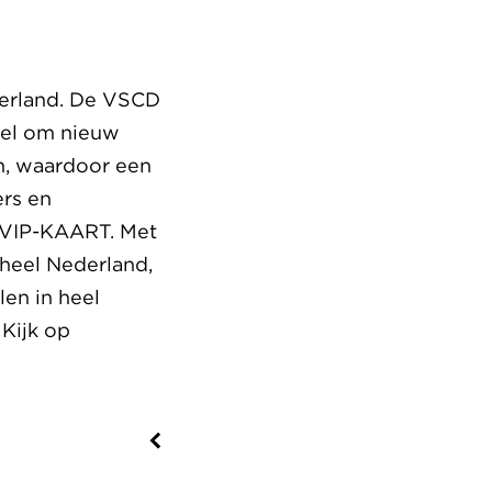
derland. De VSCD
oel om nieuw
n, waardoor een
rs en
n VIP-KAART. Met
heel Nederland,
len in heel
Kijk op