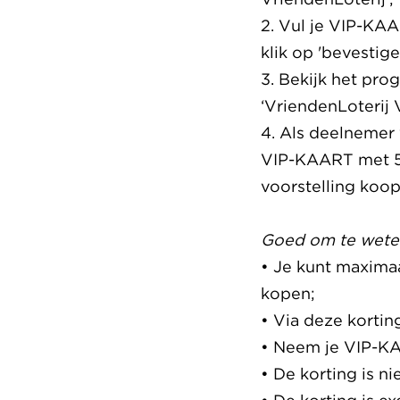
2. Vul je VIP-KA
klik op 'bevestige
3. Bekijk het pro
‘VriendenLoterij
4. Als deelnemer 
VIP-KAART met 50
voorstelling koopt
Goed om te wete
• Je kunt maxima
kopen;
• Via deze kortin
• Neem je VIP-KA
• De korting is n