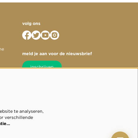
volg ons
he
meld je aan voor de nieuwsbrief
inschrijven
bsite te analyseren,
or verschillende
atie…