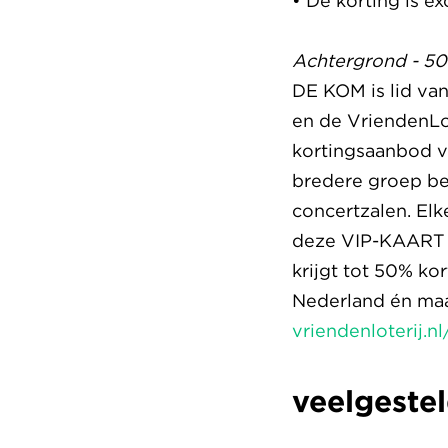
• De korting is ex
Achtergrond - 50%
DE KOM is lid va
en de VriendenLo
kortingsaanbod v
bredere groep be
concertzalen. El
deze VIP-KAART g
krijgt tot 50% ko
Nederland én maa
vriendenloterij.nl
veelgeste