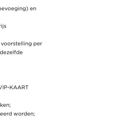
oevoeging) en
ijs
 voorstelling per
 dezelfde
r VIP-KAART
eken;
leerd worden;