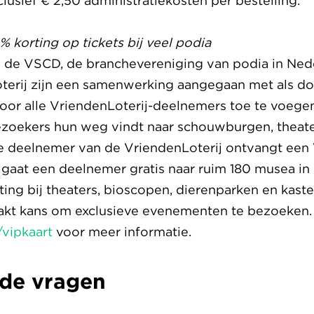
clusief € 2,50 administratiekosten per bestelling.
 korting op tickets bij veel podia
n de VSCD, de branchevereniging van podia in Ne
terij zijn een samenwerking aangegaan met als d
oor alle VriendenLoterij-deelnemers toe te voege
zoekers hun weg vindt naar schouwburgen, theate
ke deelnemer van de VriendenLoterij ontvangt ee
aat een deelnemer gratis naar ruim 180 musea in 
rting bij theaters, bioscopen, dierenparken en kaste
kt kans om exclusieve evenementen te bezoeken. 
/vipkaart
voor meer informatie.
lde vragen