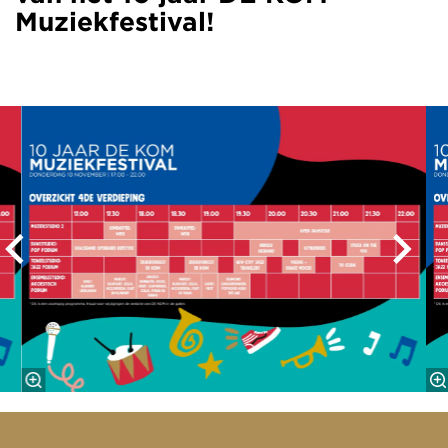
Muziekfestival!
Overslaan