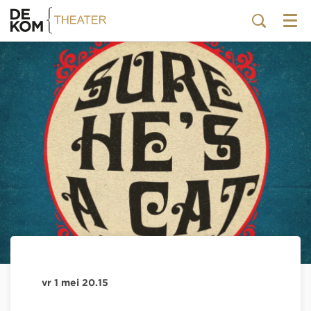
Menu
vr 1 mei
20.15