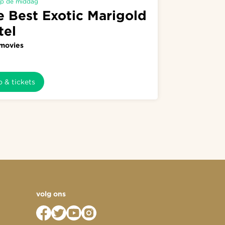
p de middag
e Best Exotic Marigold
tel
movies
o & tickets
volg ons