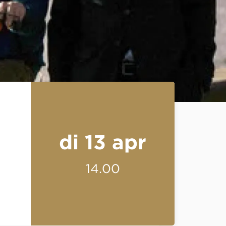
di 13 apr
14.00