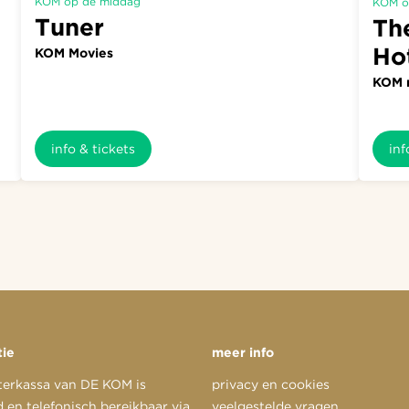
KOM op de middag
KOM o
Tuner
Th
Ho
KOM Movies
KOM 
info & tickets
inf
tie
meer info
terkassa van DE KOM is
privacy en cookies
 en telefonisch bereikbaar via
veelgestelde vragen