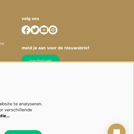
volg ons
he
meld je aan voor de nieuwsbrief
inschrijven
bsite te analyseren,
or verschillende
atie…