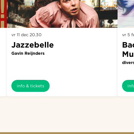
vr 11 dec
20.30
vr 5 
Jazzebelle
Bac
Mu
Gavin Reijnders
diver
info & tickets
inf