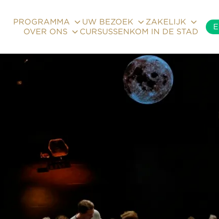
PROGRAMMA
UW BEZOEK
ZAKELIJK
E
OVER ONS
CURSUSSEN
KOM IN DE STAD