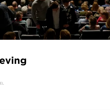
leving
EL