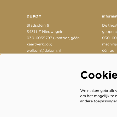
DE KOM
informa
Stadsplein 6
De thea
3431 LZ Nieuwegein
geopend
030-6055797 (kantoor, géén
030 604
kaartverkoop)
met vrij
welkom@dekom.nl
één uur
gestuur
welkom
Cooki
We maken gebruik va
om het mogelijk te m
andere toepassingen