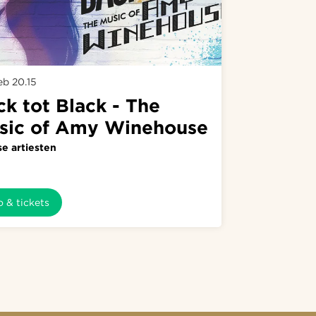
feb
20.15
k tot Black - The
sic of Amy Winehouse
se artiesten
o & tickets