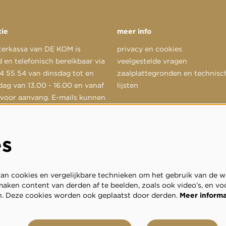
tie
meer info
terkassa van DE KOM is
privacy en cookies
 en telefonisch bereikbaar via
veelgestelde vragen
 55 54 van dinsdag tot en
zaalplattegronden en technisc
dag van 13.00 - 16.00 en vanaf
lijsten
 voor aanvang. E-mails kunnen
d worden aan
@dekom.nl
.
es
n cookies en vergelijkbare technieken om het gebruik van de we
aken content van derden af te beelden, zoals ook video’s, en vo
. Deze cookies worden ook geplaatst door derden.
Meer inform