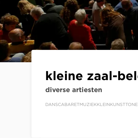
kleine zaal-be
diverse artiesten
DANS
CABARET
MUZIEK
KLEINKUNST
TONE