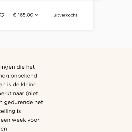
€ 165,00
uitverkocht
ingen die het
n nog onbekend
an is de kleine
erkt naar (niet
kan gedurende het
lling is
af een week voor
ren