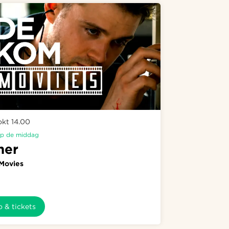
 okt
14.00
p de middag
ner
Movies
o & tickets