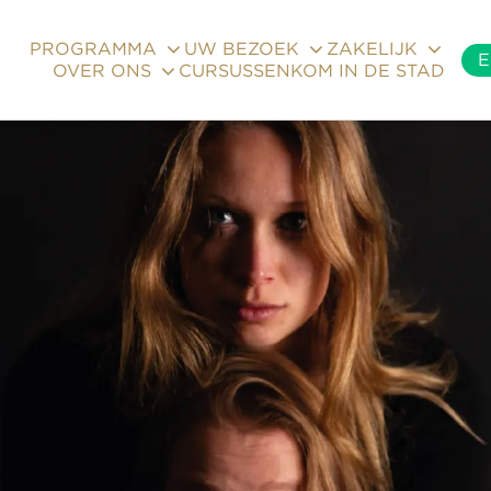
PROGRAMMA
UW BEZOEK
ZAKELIJK
E
OVER ONS
CURSUSSEN
KOM IN DE STAD