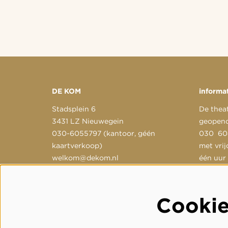
DE KOM
informa
Stadsplein 6
De thea
3431 LZ Nieuwegein
geopend
030-6055797 (kantoor, géén
030 604
kaartverkoop)
met vrij
welkom@dekom.nl
één uur
gestuur
welkom
Cooki