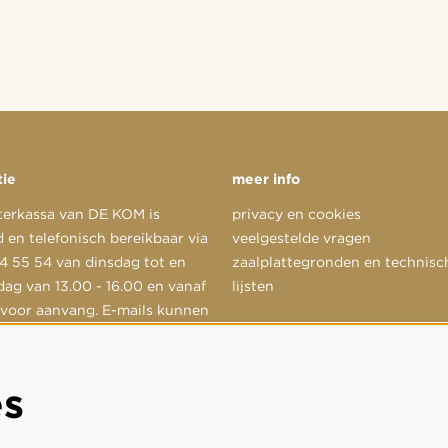
tie
meer info
terkassa van DE KOM is
privacy en cookies
 en telefonisch bereikbaar via
veelgestelde vragen
 55 54 van dinsdag tot en
zaalplattegronden en technisc
dag van 13.00 - 16.00 en vanaf
lijsten
 voor aanvang. E-mails kunnen
d worden aan
@dekom.nl
.
es