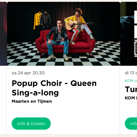
za 24 apr
20.30
di 13
Popup Choir - Queen
KOM o
Tu
Sing-a-long
KOM 
Maarten en Tijmen
info & tickets
inf