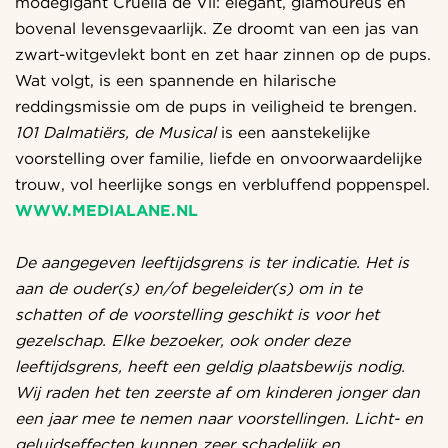
modegigant Cruella de Vil: elegant, glamoureus en
bovenal levensgevaarlijk. Ze droomt van een jas van
zwart-witgevlekt bont en zet haar zinnen op de pups.
Wat volgt, is een spannende en hilarische
reddingsmissie om de pups in veiligheid te brengen.
101 Dalmatiërs, de Musical
is een aanstekelijke
voorstelling over familie, liefde en onvoorwaardelijke
trouw, vol heerlijke songs en verbluffend poppenspel.
WWW.MEDIALANE.NL
De aangegeven leeftijdsgrens is ter indicatie. Het is
aan de ouder(s) en/of begeleider(s) om in te
schatten of de voorstelling geschikt is voor het
gezelschap. Elke bezoeker, ook onder deze
leeftijdsgrens, heeft een geldig plaatsbewijs nodig.
Wij raden het ten zeerste af om kinderen jonger dan
een jaar mee te nemen naar voorstellingen. Licht- en
geluidseffecten kunnen zeer schadelijk en