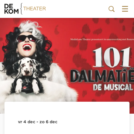
Menu
vr 4 dec
-
zo 6 dec